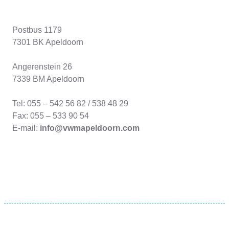
Postbus 1179
7301 BK Apeldoorn
Angerenstein 26
7339 BM Apeldoorn
Tel: 055 – 542 56 82 / 538 48 29
Fax: 055 – 533 90 54
E-mail:
info@vwmapeldoorn.com